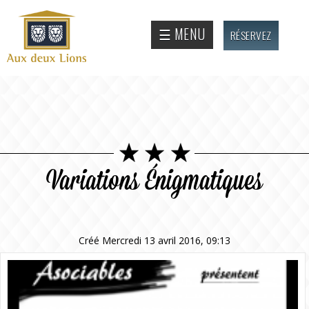
Aller au
contenu
Site
☰ MENU
RÉSERVEZ
principal
officiel
de
l'Auberge
aux deux
lions
Variations Énigmatiques
Créé Mercredi 13 avril 2016, 09:13