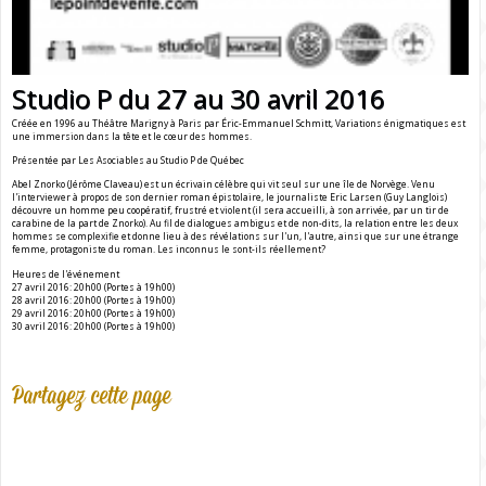
Studio P du 27 au 30 avril 2016
Créée en 1996 au Théâtre Marigny à Paris par Éric-Emmanuel Schmitt, Variations énigmatiques est
une immersion dans la tête et le cœur des hommes.
Présentée par Les Asociables au Studio P de Québec
Abel Znorko (Jérôme Claveau) est un écrivain célèbre qui vit seul sur une île de Norvège. Venu
l'interviewer à propos de son dernier roman épistolaire, le journaliste Eric Larsen (Guy Langlois)
découvre un homme peu coopératif, frustré et violent (il sera accueilli, à son arrivée, par un tir de
carabine de la part de Znorko). Au fil de dialogues ambigus et de non-dits, la relation entre les deux
hommes se complexifie et donne lieu à des révélations sur l'un, l'autre, ainsi que sur une étrange
femme, protagoniste du roman. Les inconnus le sont-ils réellement?
Heures de l'événement
27 avril 2016: 20h00 (Portes à 19h00)
28 avril 2016: 20h00 (Portes à 19h00)
29 avril 2016: 20h00 (Portes à 19h00)
30 avril 2016: 20h00 (Portes à 19h00)
Partagez cette page