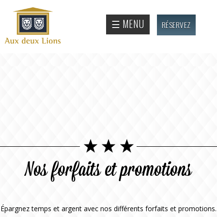
Aller au
contenu
Site
☰ MENU
RÉSERVEZ
principal
officiel
de
l'Auberge
aux deux
lions
Nos forfaits et promotions
Épargnez temps et argent avec nos différents forfaits et promotions.