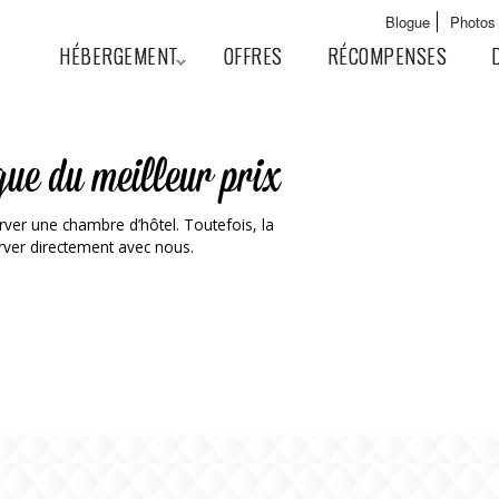
Aller au
Main menu
Blogue
Photos
contenu
User menu
HÉBERGEMENT
OFFRES
RÉCOMPENSES
principal
que du meilleur prix
ver une chambre d’hôtel. Toutefois, la
erver directement avec nous.