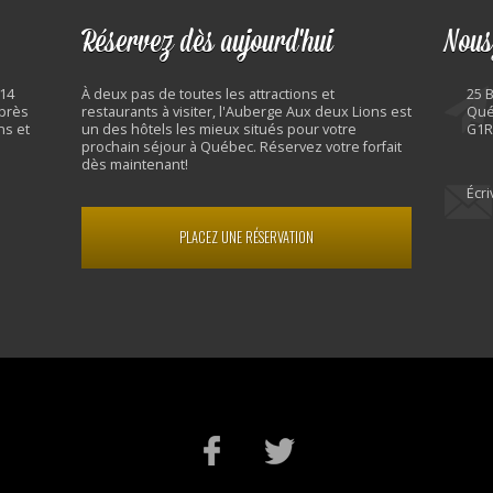
Réservez dès aujourd'hui
Nous
 14
À deux pas de toutes les attractions et
25 
 près
restaurants à visiter, l'Auberge Aux deux Lions est
Qué
ns et
un des hôtels les mieux situés pour votre
G1R
prochain séjour à Québec. Réservez votre forfait
dès maintenant!
Écr
PLACEZ UNE RÉSERVATION