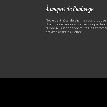
À propos de l'auberge
Notre petit hôtel de charme vous propose
chambres et suites au cachet unique, tout
du Vieux-Québec et de toutes les attractio
activités à faire à Québec.