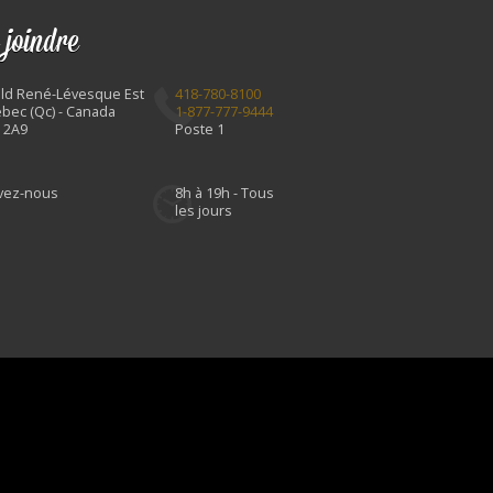
 joindre
Bld René-Lévesque Est
418-780-8100
bec (Qc) - Canada
1-877-777-9444
 2A9
Poste 1
ivez-nous
8h à 19h - Tous
les jours