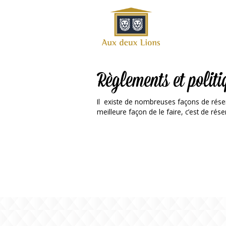
Site
officiel
de
l'Auberge
aux deux
Règlements et politi
lions
Il existe de nombreuses façons de réser
meilleure façon de le faire, c’est de rés