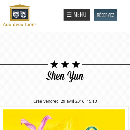
Aller au
contenu
Site
☰ MENU
RÉSERVEZ
principal
officiel
de
l'Auberge
aux deux
lions
Shen Yun
Créé Vendredi 29 avril 2016, 15:13