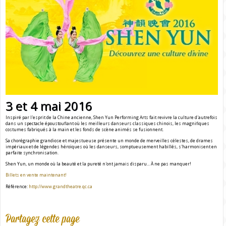
3 et 4 mai 2016
Inspiré par l'esprit de la Chine ancienne, Shen Yun Performing Arts fait revivre la culture d'autrefois
dans un spectacle époustouflant où les meilleurs danseurs classiques chinois, les magnifiques
costumes fabriqués à la main et les fonds de scène animés se fusionnent.
Sa chorégraphie grandiose et majestueuse présente un monde de merveilles célestes, de drames
impériaux et de légendes héroïques où les danseurs, somptueusement habillés, s'harmonisent en
parfaite synchronisation.
Shen Yun, un monde où la beauté et la pureté n'ont jamais disparu... À ne pas manquer!
Billets en vente maintenant!
Référence:
http://www.grandtheatre.qc.ca
Partagez cette page