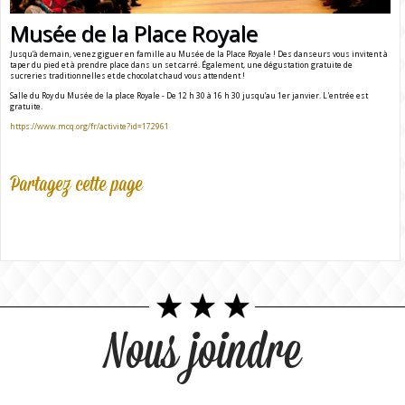
Musée de la Place Royale
Jusqu’à demain, venez giguer en famille au Musée de la Place Royale ! Des danseurs vous invitent à
taper du pied et à prendre place dans un set carré. Également, une dégustation gratuite de
sucreries traditionnelles et de chocolat chaud vous attendent !
Salle du Roy du Musée de la place Royale - De 12 h 30 à 16 h 30 jusqu’au 1er janvier. L'entrée est
gratuite.
https://www.mcq.org/fr/activite?id=172961
Partagez cette page
Nous joindre