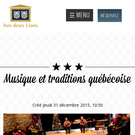
Aller au
contenu
Site
☰ MENU
RÉSERVEZ
principal
officiel
de
l'Auberge
aux deux
lions
Musique et traditions québécoise
Créé Jeudi 31 décembre 2015, 10:50