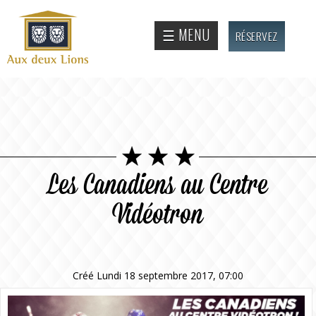
Aller au
contenu
Site
☰ MENU
RÉSERVEZ
principal
officiel
de
l'Auberge
aux deux
lions
Les Canadiens au Centre
Vidéotron
Créé Lundi 18 septembre 2017, 07:00