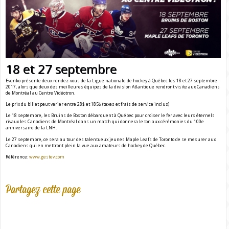
18 et 27 septembre
Evenko présente deux rendez-vous de la Ligue nationale de hockey à Québec les 18 et 27 septembre
2017, alors que deux des meilleures équipes de la division Atlantique rendront visite aux Canadiens
de Montréal au Centre Vidéotron.
Le prix du billet peut varier entre 28$ et 185$ (taxes et frais de service inclus)
Le 18 septembre, les Bruins de Boston débarquent à Québec pour croiser le fer avec leurs éternels
rivaux les Canadiens de Montréal dans un match qui donnera le ton aux cérémonies du 100e
anniversaire de la LNH.
Le 27 septembre, ce sera au tour des talentueux jeunes Maple Leafs de Toronto de se mesurer aux
Canadiens qui en mettront plein la vue aux amateurs de hockey de Québec.
Référence:
www.gestev.com
Partagez cette page