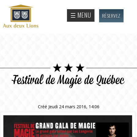
Aller au
contenu
Site
☰ MENU
RÉSERVEZ
principal
officiel
de
l'Auberge
aux deux
lions
Festival de Magie de Québec
Créé Jeudi 24 mars 2016, 14:06