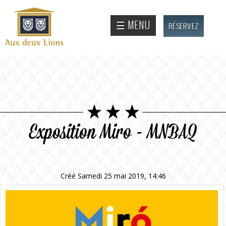
Aller au
contenu
Site
☰ MENU
RÉSERVEZ
principal
officiel
de
l'Auberge
aux deux
lions
Exposition Miro - MNBAQ
Créé Samedi 25 mai 2019, 14:46