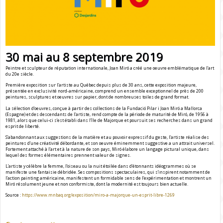
30 mai au 8 septembre 2019
Peintre et sculpteur de réputation internationale, Joan Miró a créé une oeuvre emblématique de l’art
du 20e siècle.
Première exposition sur l’artiste au Québec depuis plus de 30 ans, cette exposition majeure,
présentée en exclusivité nord-américaine, comprend un ensemble exceptionnel de près de 200
peintures, sculptures et oeuvres sur papier, dont de nombreuses toiles de grand format.
La sélection d’oeuvres, conçue à partir des collections de la Fundació Pilar i Joan Miró a Mallorca
(Espagne) et des descendants de l’artiste, rend compte de la période de maturité de Miró, de 1956 à
1981, alors que celui-ci s’est établi dans l’île de Majorque et poursuit ses recherches dans un grand
esprit de liberté.
S’abandonnant aux suggestions de la matière et au pouvoir expressif du geste, l’artiste réalise des
peintures d’une créativité débordante, et son oeuvre éminemment suggestive a un attrait universel.
Fortement attaché à l’art et à la nature de son pays, Miró élabore un langage pictural unique, dans
lequel des formes élémentaires prennent valeur de signes.
L’artiste y célèbre la femme, l’oiseau ou la nuit étoilée dans d’étonnants idéogrammes où se
manifeste une fantaisie débridée. Ses compositions spectaculaires, qui s’inspirent notamment de
l’action painting américaine, manifestent un formidable sens de l’expérimentation et montrent un
Miró résolument jeune et non conformiste, dont la modernité est toujours bien actuelle.
Source :
https://www.mnbaq.org/exposition/miro-a-majorque-un-esprit-libre-1269