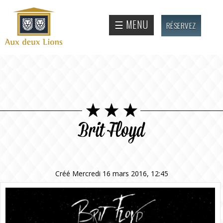
Aller au
contenu
Site
☰ MENU
RÉSERVEZ
principal
officiel
de
l'Auberge
aux deux
lions
Brit Floyd
Créé Mercredi 16 mars 2016, 12:45