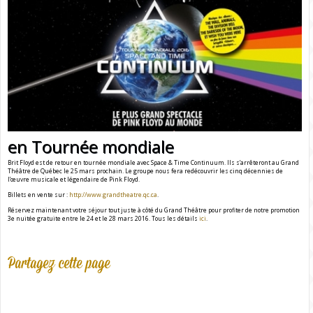
en Tournée mondiale
Brit Floyd est de retour en tournée mondiale avec Space & Time Continuum. Ils s’arrêteront au Grand
Théâtre de Québec le 25 mars prochain. Le groupe nous fera redécouvrir les cinq décennies de
l’œuvre musicale et légendaire de Pink Floyd.
Billets en vente sur :
http://www.grandtheatre.qc.ca
.
Réservez maintenant votre séjour tout juste à côté du Grand Théâtre pour profiter de notre promotion
3e nuitée gratuite entre le 24 et le 28 mars 2016. Tous les détails
ici
.
Partagez cette page