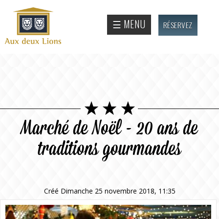
Aller au
contenu
Site
☰ MENU
RÉSERVEZ
principal
officiel
de
l'Auberge
aux deux
lions
Marché de Noël - 20 ans de
traditions gourmandes
Créé Dimanche 25 novembre 2018, 11:35