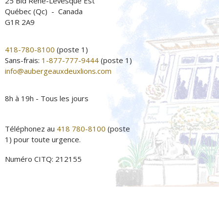
25 Bld René-Lévesque Est
Québec (Qc) - Canada
G1R 2A9
418-780-8100
(poste 1)
Sans-frais:
1-877-777-9444
(poste 1)
info@aubergeauxdeuxlions.com
8h à 19h - Tous les jours
Téléphonez au
418 780-8100
(poste
1) pour toute urgence.
Numéro CITQ: 212155