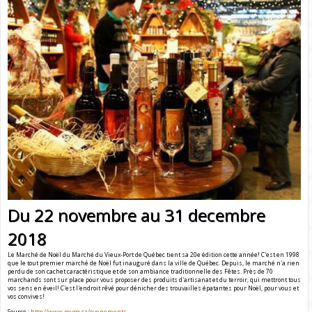
Du 22 novembre au 31 decembre
2018
Le Marché de Noël du Marché du Vieux-Port de Québec tient sa 20e édition cette année! C'est en 1998
que le tout premier marché de Noël fut inauguré dans la ville de Québec. Depuis, le marché n'a rien
perdu de son cachet caractéristique et de son ambiance traditionnelle des Fêtes. Près de 70
marchands sont sur place pour vous proposer des produits d'artisanat et du terroir, qui mettront tous
vos sens en éveil! C'est l'endroit rêvé pour dénicher des trouvailles épatantes pour Noël, pour vous et
vos convives!
Source :
http://www.mvpq.ca/evenements