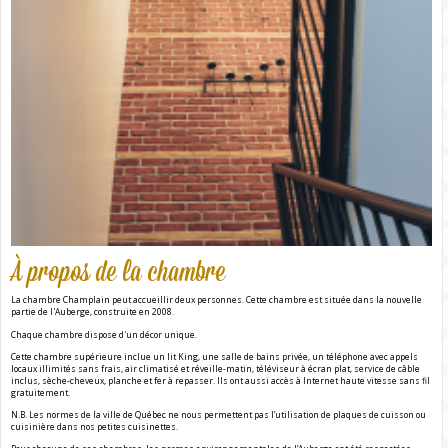
À propos de la chambre
La chambre Champlain peut accueillir deux personnes. Cette chambre est située dans la nouvelle
partie de l'Auberge, construite en 2008.
Chaque chambre dispose d'un décor unique.
Cette chambre supérieure inclue un lit King, une salle de bains privée, un téléphone avec appels
locaux illimités sans frais, air climatisé et réveille-matin, téléviseur à écran plat, service de câble
inclus, sèche-cheveux, planche et fer à repasser. Ils ont aussi accès à Internet haute vitesse sans fil
gratuitement.
N.B. Les normes de la ville de Québec ne nous permettent pas l’utilisation de plaques de cuisson ou
cuisinière dans nos petites cuisinettes.