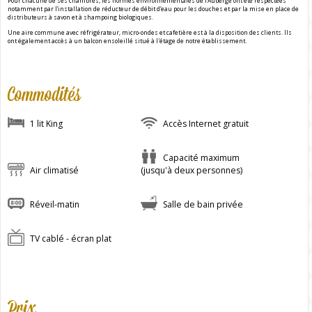
Pour chacune de ses chambres, les normes environnementales de l’Auberge ont été respectées
notamment par l’installation de réducteur de débit d’eau pour les douches et par la mise en place de
distributeurs à savon et à shampoing biologiques.
Une aire commune avec réfrigérateur, micro-ondes et cafetière est à la disposition des clients. Ils
ont également accès à un balcon ensoleillé situé à l'étage de notre établissement.
Commodités
1 lit King
Accès Internet gratuit
Capacité maximum
Air climatisé
(jusqu'à deux personnes)
Réveil-matin
Salle de bain privée
TV cablé - écran plat
Prix