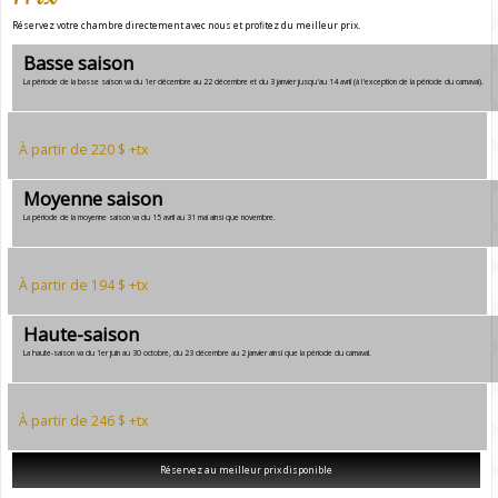
Réservez votre chambre directement avec nous et profitez du meilleur prix.
Basse saison
La période de la basse saison va du 1er décembre au 22 décembre et du 3 janvier jusqu'au 14 avril (à l'exception de la période du carnaval).
À partir de 220 $ +tx
Moyenne saison
La période de la moyenne saison va du 15 avril au 31 mai ainsi que novembre.
À partir de 194 $ +tx
Haute-saison
La haute-saison va du 1er juin au 30 octobre, du 23 décembre au 2 janvier ainsi que la période du carnaval.
À partir de 246 $ +tx
Réservez au meilleur prix disponible