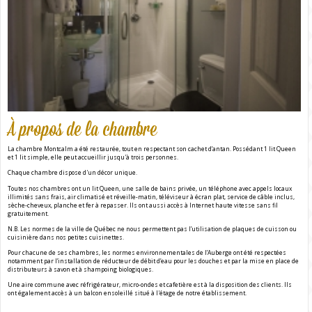
À propos de la chambre
La chambre Montcalm a été restaurée, tout en respectant son cachet d’antan. Possédant 1 lit Queen
et 1 lit simple, elle peut accueillir jusqu'à trois personnes.
Chaque chambre dispose d'un décor unique.
Toutes nos chambres ont un lit Queen, une salle de bains privée, un téléphone avec appels locaux
illimités sans frais, air climatisé et réveille-matin, téléviseur à écran plat, service de câble inclus,
sèche-cheveux, planche et fer à repasser. Ils ont aussi accès à Internet haute vitesse sans fil
gratuitement.
N.B. Les normes de la ville de Québec ne nous permettent pas l’utilisation de plaques de cuisson ou
cuisinière dans nos petites cuisinettes.
Pour chacune de ses chambres, les normes environnementales de l’Auberge ont été respectées
notamment par l’installation de réducteur de débit d’eau pour les douches et par la mise en place de
distributeurs à savon et à shampoing biologiques.
Une aire commune avec réfrigérateur, micro-ondes et cafetière est à la disposition des clients. Ils
ont également accès à un balcon ensoleillé situé à l'étage de notre établissement.