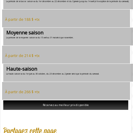
La période de la basse saison va du 1er décembre au 22 décembre et du 3 janvier jusqu'au 14 avril (à l'exception de la période du carnaval).
À partir de 188 $ +tx
Moyenne saison
La période de la moyenne saison va du 15 avril au 31 mai ainsi que novembre.
À partir de 214 $ +tx
Haute-saison
La haute-saison va du 1er juin au 30 octobre, du 23 décembre au 2 janvier ainsi que la période du carnaval.
À partir de 266 $ +tx
Réservez au meilleur prix disponible
Partagez cette page