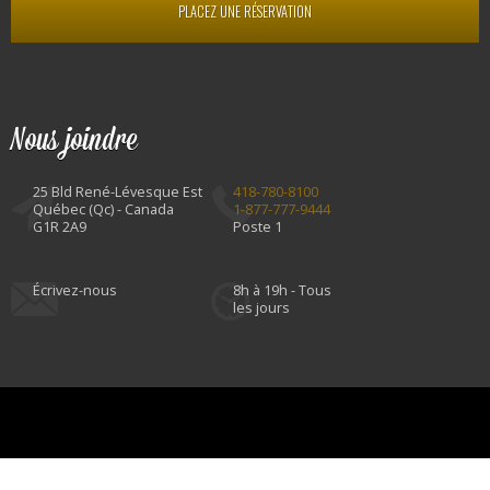
PLACEZ UNE RÉSERVATION
Nous joindre
25 Bld René-Lévesque Est
418-780-8100
Québec (Qc) - Canada
1-877-777-9444
G1R 2A9
Poste 1
Écrivez-nous
8h à 19h - Tous
les jours