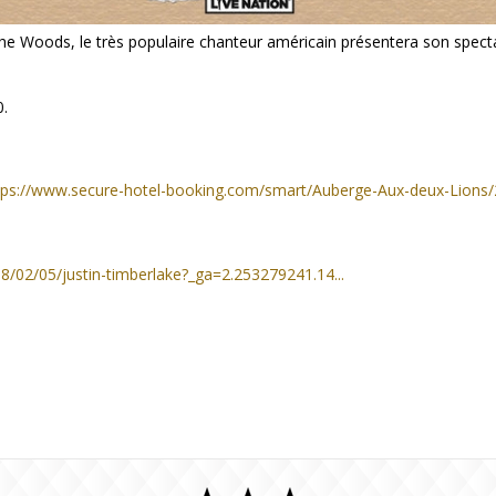
he Woods, le très populaire chanteur américain présentera son spect
0.
tps://www.secure-hotel-booking.com/smart/Auberge-Aux-deux-Lions/2V
8/02/05/justin-timberlake?_ga=2.253279241.14...