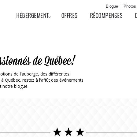
Aller au
Main menu
Blogue
Photos
contenu
User menu
HÉBERGEMENT
OFFRES
RÉCOMPENSES
principal
ssionnés de Québec!
otions de l'auberge, des différentes
t à Québec, restez à l'affût des événements
t notre blogue.