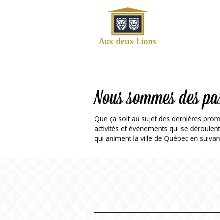
Site
officiel
de
l'Auberge
aux deux
lions
Nous sommes des pa
Que ça soit au sujet des dernières prom
activités et événements qui se déroulen
qui animent la ville de Québec en suivan
ok
Twitter
RSS