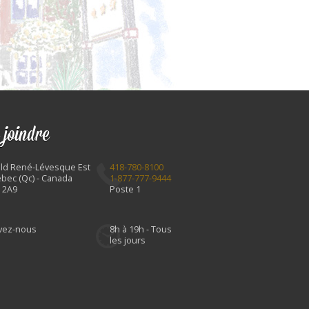
 joindre
Bld René-Lévesque Est
418-780-8100
bec (Qc) - Canada
1-877-777-9444
 2A9
Poste 1
ivez-nous
8h à 19h - Tous
les jours