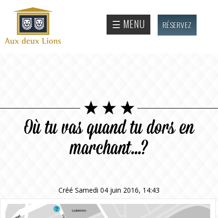
Aller au
contenu
Site
☰ MENU
RÉSERVEZ
principal
officiel
de
l'Auberge
aux deux
lions
Où tu vas quand tu dors en
marchant...?
Créé Samedi 04 juin 2016, 14:43