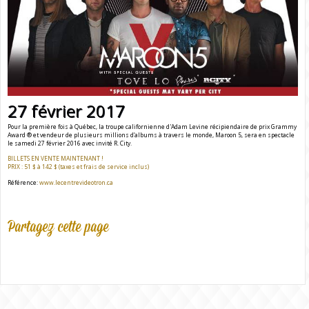
27 février 2017
Pour la première fois à Québec, la troupe californienne d'Adam Levine récipiendaire de prix Grammy
Award ® et vendeur de plusieurs millions d’albums à travers le monde, Maroon 5, sera en spectacle
le samedi 27 février 2016 avec invité R. City.
BILLETS EN VENTE MAINTENANT !
PRIX : 51 $ à 142 $ (taxes et frais de service inclus)
Référence:
www.lecentrevideotron.ca
Partagez cette page