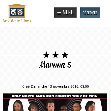
Aller au
contenu
Site
☰ MENU
RÉSERVEZ
principal
officiel
de
l'Auberge
aux deux
lions
Maroon 5
Créé Dimanche 13 novembre 2016, 08:00