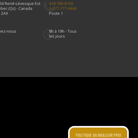
Bld René-Lévesque Est
418-780-8100
bec (Qc) - Canada
1-877-777-9444
 2A9
Poste 1
ivez-nous
8h à 19h - Tous
les jours
POLITIQUE DU MEILLEUR PRIX