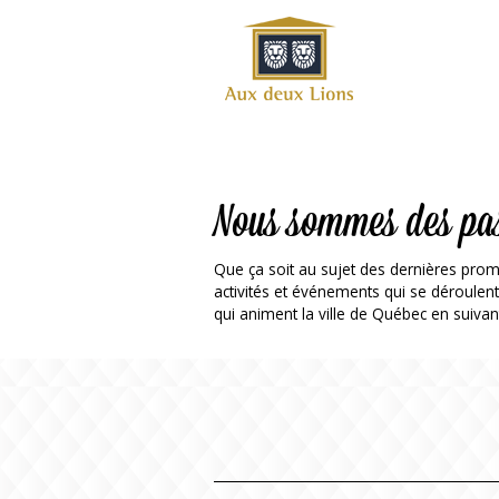
Site
officiel
de
l'Auberge
aux deux
lions
Nous sommes des pa
Que ça soit au sujet des dernières prom
activités et événements qui se déroulen
qui animent la ville de Québec en suivan
ok
Twitter
RSS