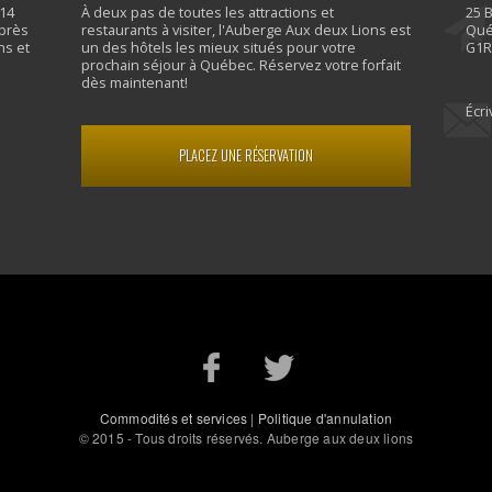
 14
À deux pas de toutes les attractions et
25 
 près
restaurants à visiter, l'Auberge Aux deux Lions est
Qué
ns et
un des hôtels les mieux situés pour votre
G1R
prochain séjour à Québec. Réservez votre forfait
dès maintenant!
Écr
PLACEZ UNE RÉSERVATION
Commodités et services
|
Politique d'annulation
© 2015 - Tous droits réservés. Auberge aux deux lions