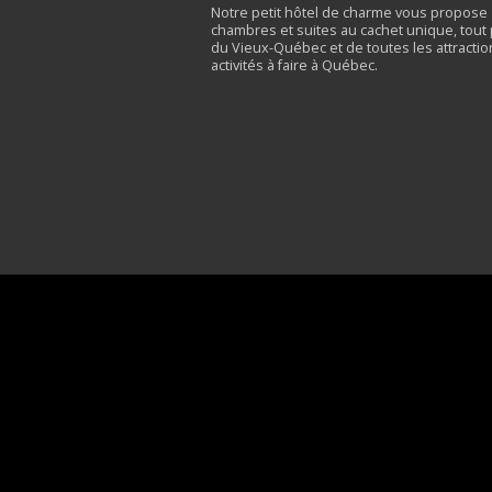
Notre petit hôtel de charme vous propose
chambres et suites au cachet unique, tout
du Vieux-Québec et de toutes les attractio
activités à faire à Québec.