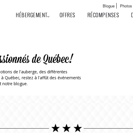
Aller au
Main menu
Blogue
Photos
contenu
User menu
HÉBERGEMENT
OFFRES
RÉCOMPENSES
principal
ssionnés de Québec!
otions de l'auberge, des différentes
t à Québec, restez à l'affût des événements
t notre blogue.