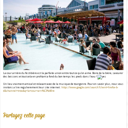
La cour arrière du festibière est la parfaite union entre tout ce qu'on aime. Boire de la bière, savourer
des boissons et tout cela en profitant a fond du bon temps les pieds dans l'eau !
Un lieu vraiment amical et relaxant avec de la musique de tout genre. Pour en savoir plus, nous vous
invitons a lire regulierement leur site internet :
https://www.google.com/search?client=firefox-b-
d&channel=trow&q=la+cour+arri%C3%A8re
Partagez cette page