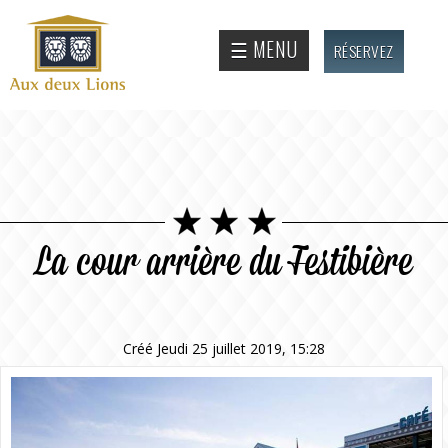
Aller au
contenu
Site
☰ MENU
RÉSERVEZ
principal
officiel
de
l'Auberge
aux deux
lions
La cour arrière du Festibière
Créé Jeudi 25 juillet 2019, 15:28