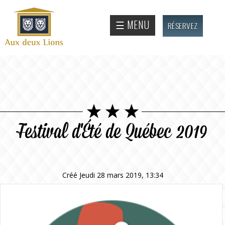
Aller au
contenu
Site
☰ MENU
RÉSERVEZ
principal
officiel
de
l'Auberge
aux deux
lions
Festival d'Été de Québec 2019
Créé Jeudi 28 mars 2019, 13:34