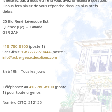
N’hésitez pas à nous écrire si vous avez la moindre question.
Il nous fera plaisir de vous répondre dans les plus brefs
délais.
25 Bld René-Lévesque Est
Québec (Qc) - Canada
G1R 2A9
418-780-8100
(poste 1)
Sans-frais:
1-877-777-9444
(poste 1)
info@aubergeauxdeuxlions.com
8h à 19h - Tous les jours
Téléphonez au
418 780-8100
(poste
1) pour toute urgence.
Numéro CITQ: 212155